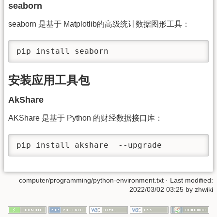
seaborn
seaborn 是基于 Matplotlib的高级统计数据图形工具：
pip install seaborn
安装应用工具包
AkShare
AKShare 是基于 Python 的财经数据接口库：
pip install akshare  --upgrade
computer/programming/python-environment.txt
· Last modified:
2022/03/02 03:25 by
zhwiki