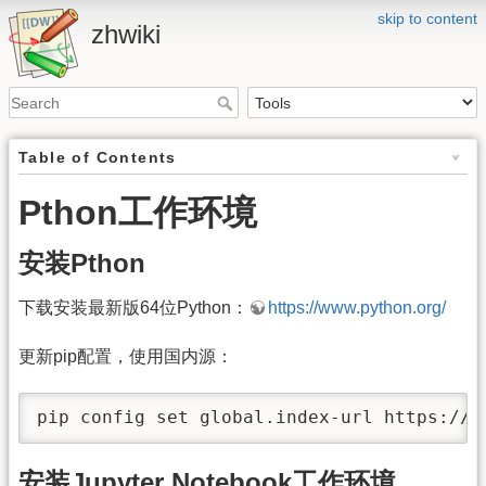
skip to content
zhwiki
Table of Contents
Pthon工作环境
安装Pthon
下载安装最新版64位Python：
https://www.python.org/
更新pip配置，使用国内源：
pip config set global.index-url https://p
安装Jupyter Notebook工作环境