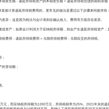
本期发生额 - 递延所得税资产的本期发生额 + 递延所得税负债的期初余额
样直接计算递延所得税费用的。更常见的做法是通过以下步骤来间接求得
间的差异：这是因为税法与会计准则在确认收入、费用等方面存在差异。
负债或资产：如果会计利润大于应纳税所得额，则会产生递延所得税资产；
得税费用：递延所得税费用 = 当期所得税费用 - 当期应交的所得税。
异；
资产的变动额；
用。
00万元，而应纳税所得额为1200万元，所得税税率为25%。2021年末的
某些资产的账面价值与计税基础不同，新确认了递延所得税资产30万元和递延