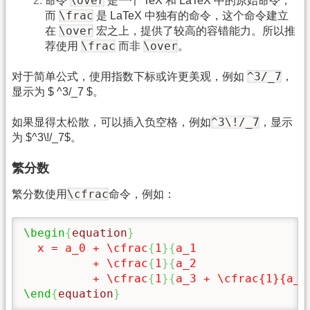
\over
命令
是一个 TeX 和 LaTeX 中的原始命令，
\frac
而
是 LaTeX 中独有的命令，这个命令建立
\over
在
宏之上，提供了较高的容错能力。所以推
\frac
\over
荐使用
而非
。
^3/_7
对于简单公式，使用指数下标或许更美观，例如
，
显示为 $ ^3/_7 $。
^3\!/_7
如果显得太松散，可以插入负空格，例如
，显示
为 $^3\!/_7$。
繁分数
\cfrac
繁分数使用
命令，例如：
\begin
{
equation
}
  x = a_0 + 
\cfrac
{
1
}{
a_1 

          + 
\cfrac
{
1
}{
a_2 

          + 
\cfrac
{
1
}{
a_3 + 
\cfrac
\end
{
equation
}