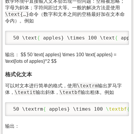
数学环境中直接输入文本会出现一些问题：空格被忽略；
字母为斜体；字符间距过大等。一般的解决方法是使用
\text{…}
命令（数字和文本之间的空格最好加在文本命
令内）。例如
 50 
\text
{
 apples} 
\times
 100 
\text
{
 appl
输出： $$ 50 \text{ apples} \times 100 \text{ apples} =
\text{lots of apples}^2 $$
格式化文本
\textrm
可以对文本进行简单的格式，使用
输出罗马字
\textit
\textbf
体，
输出斜体，
输出粗体。例如
 50 
\textrm
{
 apples} 
\times
 100 
\
textbf
{
 
输出：