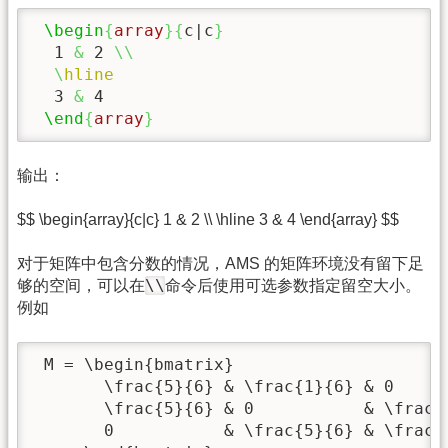
\begin
{
array
}{
c|c
}
  1 
&
 2 
\\
\
hline
  3 
&
 4

\end
{
array
}
输出：
$$ \begin{array}{c|c} 1 & 2 \\ \hline 3 & 4 \end{array} $$
对于矩阵中包含分数的情况，AMS 的矩阵环境没有留下足
\\
够的空间，可以在
命令后使用可选参数指定留空大小。
例如
 M = \begin{bmatrix}

       \frac{5}{6} & \frac{1}{6} & 0      
       \frac{5}{6} & 0           & \frac{1
       0           & \frac{5}{6} & \frac{1