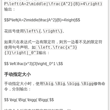
P\left(A=2\middle|\frac{A^2}{B}>4\right)
输出：
$$P\left(A=2\middle|\frac{A^2}{B}>4\right)$$
\left\{
\right\}
花括号使用
,
。
如果只在表达式一边有限定符，则另一边看不见的限定符
\left.\frac{x^3}
使用句号声明。如
{3}\right|_0^1
输出：
$$ \left.\frac{x^3}{3}\right|_0^1 \,$$
手动指定大小
\big
\Big
\bigg
\Bigg
手动指定大小时，使用
,
,
,
修饰命
令，分别输出：
$$ \big( \Big( \bigg( \Bigg( $$