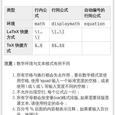
类型
行内公
行间公式
自动编号的
式
行间公式
math
displaymath
equation
环境
\(…
\[…\]
LaTeX 快捷
\)
方式
$…$
$$…$$
TeX 快捷方
式
注意：
数学环境与文本模式有所不同
所有空格与换行都会失去作用，要在数学模式里使
用空格, 使用 \quad 输入一个标准宽度的空格，或者
使用 \ 或 \; 或 \, 等输入宽度不同的空格；
不允许出现空行, 每个公式占一行；
所有字母都会按变量(var)格式排版, 如果需要排版普
通文本, 请使用特定的命令；
百分号 % 后面的内容都表示注释，如果要输入百分
\%
号，使用