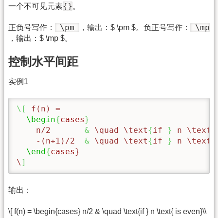
{}
一个不可见元素
。
\pm
\mp
正负号写作：
，输出：$ \pm $。负正号写作：
，输出：$ \mp $。
控制水平间距
实例1
\[
 f(n) =

\begin
{
cases
}
    n/2       
&
\quad
\text
{
if 
}
 n 
\text
{
    -(n+1)/2  
&
\quad
\text
{
if 
}
 n 
\text
{
\end
{
cases
}

\
]
输出：
\[ f(n) = \begin{cases} n/2 & \quad \text{if } n \text{ is even}\\