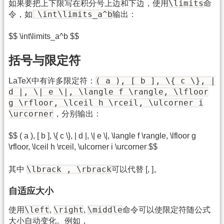
\limits
如果要把上下限写在积分号上边和下边，使用
命
\int\limits_a^b
令，如
输出：
$$ \int\limits_a^b $$
括号与限定符
( a ), [ b ], \{ c \}, |
LaTeX中有许多限定符：
d |, \| e \|, \langle f \rangle, \lfloor
g \rfloor, \lceil h \rceil, \ulcorner i
\urcorner
，分别输出：
$$ ( a ), [ b ], \{ c \}, | d |, \| e \|, \langle f \rangle, \lfloor g
\rfloor, \lceil h \rceil, \ulcorner i \urcorner $$
\lbrack , \rbrack
其中
可以代替 [, ]。
自适应大小
\left
\right
\middle
使用
,
,
命令可以使限定符随公式
大小自动变化。例如，