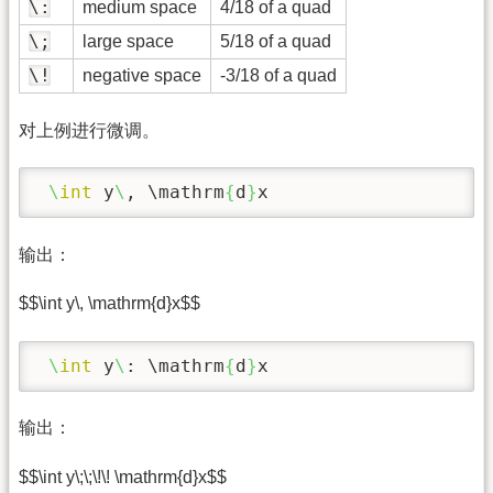
\:
medium space
4/18 of a quad
\;
large space
5/18 of a quad
\!
negative space
-3/18 of a quad
对上例进行微调。
\
int
 y
\
, 
\mathrm
{
d
}
x 
输出：
$$\int y\, \mathrm{d}x$$
\
int
 y
\
: 
\mathrm
{
d
}
x 
输出：
$$\int y\;\;\!\! \mathrm{d}x$$