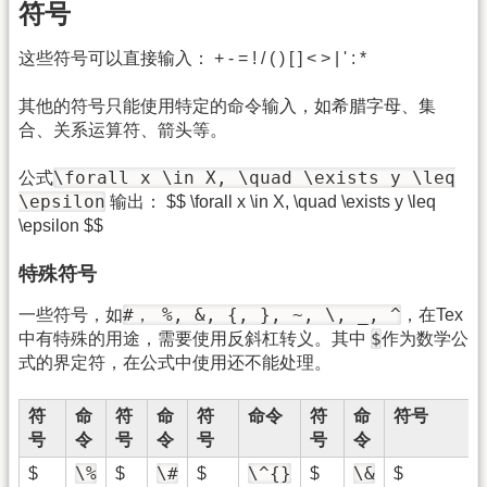
符号
这些符号可以直接输入： + - = ! / ( ) [ ] < > | ' : *
其他的符号只能使用特定的命令输入，如希腊字母、集
合、关系运算符、箭头等。
\forall x \in X, \quad \exists y \leq
公式
\epsilon
输出： $$ \forall x \in X, \quad \exists y \leq
\epsilon $$
特殊符号
#， %, &, {, }, ~, \, _, ^
一些符号，如
，在Tex
$
中有特殊的用途，需要使用反斜杠转义。其中
作为数学公
式的界定符，在公式中使用还不能处理。
符
命
符
命
符
命令
符
命
符号
号
令
号
令
号
号
令
\%
\#
\^{}
\&
$
$
$
$
$