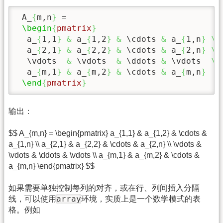
 A_
{
m,n
}
 = 

\begin
{
pmatrix
}
  a_
{
1,1
}
&
 a_
{
1,2
}
&
\cdots
&
 a_
{
1,n
}
\\
  a_
{
2,1
}
&
 a_
{
2,2
}
&
\cdots
&
 a_
{
2,n
}
\\
\vdots
&
\vdots
&
\ddots
&
\vdots
\\
  a_
{
m,1
}
&
 a_
{
m,2
}
&
\cdots
&
 a_
{
m,n
}
\end
{
pmatrix
}
输出：
$$ A_{m,n} = \begin{pmatrix} a_{1,1} & a_{1,2} & \cdots &
a_{1,n} \\ a_{2,1} & a_{2,2} & \cdots & a_{2,n} \\ \vdots &
\vdots & \ddots & \vdots \\ a_{m,1} & a_{m,2} & \cdots &
a_{m,n} \end{pmatrix} $$
如果需要单独控制每列的对齐，或在行、列间插入分隔
array
线，可以使用
环境，实质上是一个数学模式的表
格。例如