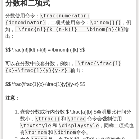
分数和二项式
\frac{numerator}
分数使用命令：
{denominator}
\binom{}{}
，二项式使用命令：
，例
\frac{n!}{k!(n-k)!} = \binom{n}{k}
如，
输
出：
$$ \frac{n!}{k!(n-k)!} = \binom{n}{k} $$
\frac{\frac{1}
可以在分数中嵌套分数，例如，
{x}+\frac{1}{y}{y-z}
输出：
$$ \frac{\frac{1}{x}+\frac{1}{y}}{y-z} $$
注意
：
嵌套分数或行内分数 $ \tfrac{a}{b} $会明显比行间分
\tfrac}}
\dfrac
数小，
和
命令会强制使用
\textstyle
\displaystyle
和
，同样二项式也
\tbinom
\dbinom
有
和
命令。