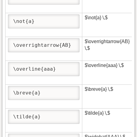
$\not{a} \,$
\not{a}
$\overrightarrow{AB}
\overrightarrow{AB}
\,$
$\overline{aaa} \,$
\overline{aaa}
$\breve{a} \,$
\breve{a}
$\tilde{a} \,$
\tilde{a}
$\widehat{AAA} \,$