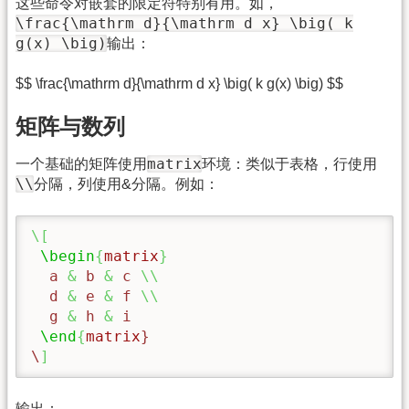
这些命令对嵌套的限定符特别有用。如，
\frac{\mathrm d}{\mathrm d x} \big( k
g(x) \big)
输出：
$$ \frac{\mathrm d}{\mathrm d x} \big( k g(x) \big) $$
矩阵与数列
matrix
一个基础的矩阵使用
环境：类似于表格，行使用
\\
分隔，列使用&分隔。例如：
\[
\begin
{
matrix
}
  a 
&
 b 
&
 c 
\\
  d 
&
 e 
&
 f 
\\
  g 
&
 h 
&
 i

\end
{
matrix
}

\
]
输出：