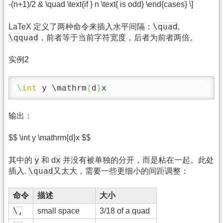
-(n+1)/2 & \quad \text{if } n \text{ is odd} \end{cases} \]
\quad
LaTeX 定义了两种命令来插入水平间隔：
,
\qquad
，前者等于当前字符宽度，后者为前者两倍。
实例2
\
int
 y 
\mathrm
{
d
}
x 
输出：
$$ \int y \mathrm{d}x $$
y
x
其中的
和 d
并没有被单独的分开，而是粘在一起。此处
\quad
插入.
又太大，需要一些更细小的间距调整：
命令
描述
大小
\,
small space
3/18 of a quad