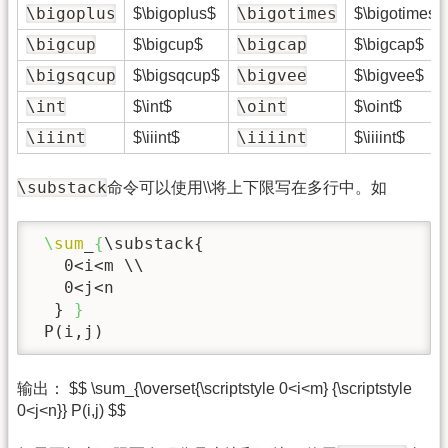
\bigoplus
\bigotimes
$\bigoplus$
$\bigotimes$
\bigcup
\bigcap
$\bigcup$
$\bigcap$
\bigsqcup
\bigvee
$\bigsqcup$
$\bigvee$
\int
\oint
$\int$
$\oint$
\iiint
\iiiint
$\iiint$
$\iiiint$
\substack
命令可以使用\\将上下限写在多行中。如
\
sum
_
{
\substack
{

   0<i<m \\

   0<j<n

  } 
}
 P(i,j)
输出： $$ \sum_{\overset{\scriptstyle 0<i<m} {\scriptstyle
0<j<n}} P(i,j) $$