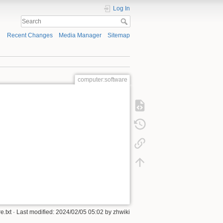
Log In
Recent Changes
Media Manager
Sitemap
computer:software
e.txt
· Last modified: 2024/02/05 05:02 by
zhwiki