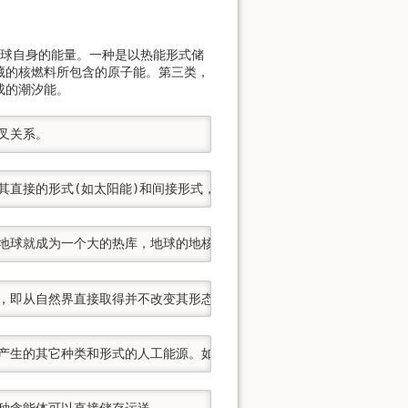
地球自身的能量。一种是以热能形式储
藏的核燃料所包含的原子能。第三类，
成的潮汐能。
叉关系。
其直接的形式(如太阳能)和间接形式，即由太阳辐射能转化而成的矿物燃
球就成为一个大的热库，地球的地核温度可达4000—5000度。火山
源，即从自然界直接取得并不改变其形态和品位的能源。为原煤、原油、
换产生的其它种类和形式的人工能源。如由原煤加工产出的洗煤；由煤炭
这种含能体可以直接储存运送。