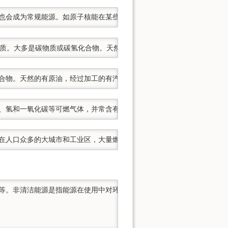
，也会成为常规能源。如原子核能在某些工业发达国家中已广泛使用，他
性物质。大多是碳物质或碳氢化合物。天然的有原煤、石煤、油页岩、木柴
混合物。天然的有原油，经过加工的有汽油、柴油、煤油、燃料油等。
物、氢和一氧化碳等可燃气体，并常含有二氧化碳、氮等不可燃气体。主要
前在人口众多的大城市和工业区，大量燃烧煤炭、石油等，产生二氧化硫
源等。非清洁能源是指能源在使用中对环境污染较大的能源，如各种固体能