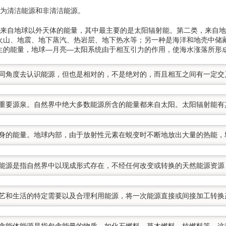
分为清洁能源和非清洁能源。
，来自地球以外天体的能量，其中最主要的是太阳辐射能。第二类，来自
火山、地震、地下蒸汽、热岩层、地下热水等；另一种是海洋和地壳中储
生的能量，地球—月亮—太阳系统由于相互引力的作用，使海水涨落所形
不同角度去认识能源，但也是相对的，不是绝对的，而且相互之间有一定交
的重要源泉。自然界中绝大多数能源所含的能量都来自太阳。太阳辐射能有
本身的能量。地球内部，由于放射性元素在蜕变时不断地放出大量的热能，地
一次能源是指自然界中以现成形式存在，不经任何改变或转换的天然能源资
产工艺和生活的特定需要以及合理利用能源，将一次能源直接或间接加工转
源】含能体能源是指包含能量的物质。如化石燃料、草木燃料、核燃料等。