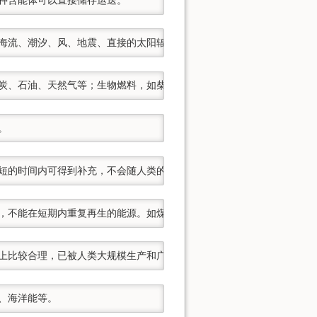
、海流、潮汐、风、地震、直接的太阳辐射、电能等。
煤炭、石油、天然气等；生物燃料，如柴草、农作物秸秆、薪材、沼气等
。
在较短的时间内可得到补充，不会随人类的开发利用而日益减少，具有天然
尽，不能在短期内重复再生的能源。如煤炭、原油、天然气、油页岩、核燃
济上比较合理，已被人类大规模生产和广泛使用的能源，如煤炭、原油、
、海洋能等。