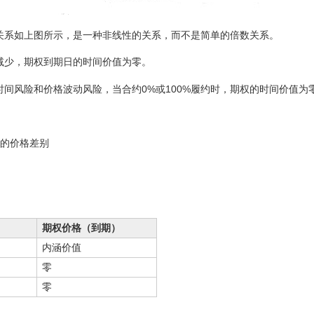
关系如上图所示，是一种非线性的关系，而不是简单的倍数关系。
减少，期权到期日的时间价值为零。
间风险和价格波动风险，当合约0%或100%履约时，期权的时间价值为
权的价格差别
。
期权价格（到期）
内涵价值
零
零