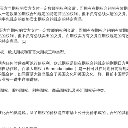
是指期权的买方向期权的卖方支付一定数额的权利金后，即拥有在期权合约的有效期
入一定数量的期权合约规定的特定商品的权利，但不负有必须买进的义务
约事先规定的价格卖出期权合约规定的特定商品。
指期权的买方向期权的卖方支付一定数额的权利金后，即拥有在期权合约的有
品的权利，但不负有必须卖出的义务。而期权卖方有义务在期权规定的有
特定商品。[1]
期权、欧式期权和百慕大期权三种类型。
期内任何时候都可以行使权利。欧式期权是指在期权合约规定的到期日方
动作废。百慕大期权（Bermuda option）是一种可以在到期日前
的混合体，如同百慕大群岛混合了美国文化和英国文化一样。目前中国新
权业务一讲中详细讲解。
票期权、股指期权、利率期权、商品期权以及外汇期权等种类。
准化合约就是说，除了期权的价格是在市场上公开竞价形成的，合约的其