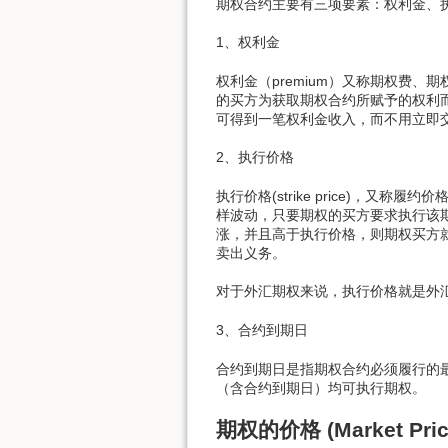
期权合约主要有三项要素：权利金、
1、权利金
权利金（premium）又称期权费
的买方为获取期权合约所赋予的权利
可得到一笔权利金收入，而不用立即
2、执行价格
执行价格(strike price)
样波动，只要期权的买方要求执行该
涨，并且高于执行价格，则期权买方
卖出义务。
对于外汇期权来说，执行价格就是外
3、合约到期日
合约到期日是指期权合约必须履行的
（含合约到期日）均可执行期权。 
期权的价格 (Market Price