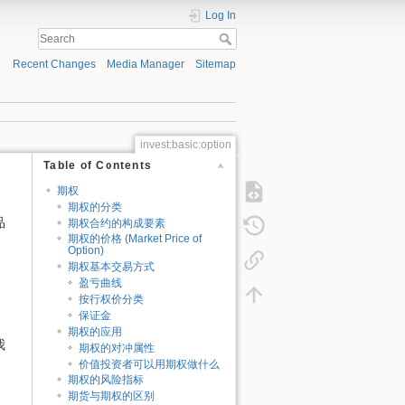
Log In
Recent Changes
Media Manager
Sitemap
invest:basic:option
Table of Contents
期权
期权的分类
品
期权合约的构成要素
期权的价格 (Market Price of
Option)
期权基本交易方式
盈亏曲线
按行权价分类
保证金
期权的应用
我
期权的对冲属性
价值投资者可以用期权做什么
期权的风险指标
期货与期权的区别