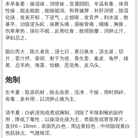
本草备要：燥湿痰，润肾燥，宣通阴阳。辛温有毒，体滑
性燥，能走能散，能燥能润。和胃健脾，补肝润肾，除湿
化痰，发表开郁，下逆气，止烦呕，发音声，利水道，救
暴卒。治咳逆头眩，痰厥头痛，眉棱骨痛，咽痛，胸胀，
伤寒寒热，痰疟不眠，反胃吐食，散痞除瘿，消肿止汗。
孕妇忌之。
圆白而大，陈久者良，浸七日，逐日换水，沥去涎，切
片，姜汁拌。柴胡、射干为使。畏生姜、秦皮、龟甲、雄
黄。忌羊肉、海藻、饴糖。恶皂角。反乌头。
炮制
生半夏：取原药材，除去杂质，洗净，干燥，用时捣碎。
有毒，多外用，以消肿止痛为主。
清半夏：白矾浸泡或煮或腌制。消除了辛辣刺喉的副作
用，降低了毒性，以燥湿化痰为主。类圆形或肾形厚片，
直径6～18mm，表面乳白色，周边黄棕色，中间隐现黄白
色筋脉点。气微辣涩。